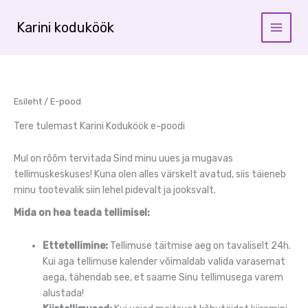
Skip
to
Karini koduköök
content
Esileht
/ E-pood
Tere tulemast Karini Koduköök e-poodi
Mul on rõõm tervitada Sind minu uues ja mugavas
tellimuskeskuses! Kuna olen alles värskelt avatud, siis täieneb
minu tootevalik siin lehel pidevalt ja jooksvalt.
Mida on hea teada tellimisel:
Ettetellimine:
Tellimuse täitmise aeg on tavaliselt 24h.
Kui aga tellimuse kalender võimaldab valida varasemat
aega, tähendab see, et saame Sinu tellimusega varem
alustada!