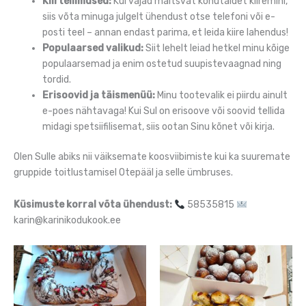
Kiirtellimused:
Kui vajad maitsvat kõhutäidet kiiremini,
siis võta minuga julgelt ühendust otse telefoni või e-
posti teel – annan endast parima, et leida kiire lahendus!
Populaarsed valikud:
Siit lehelt leiad hetkel minu kõige
populaarsemad ja enim ostetud suupistevaagnad ning
tordid.
Erisoovid ja täismenüü:
Minu tootevalik ei piirdu ainult
e-poes nähtavaga! Kui Sul on erisoove või soovid tellida
midagi spetsiifilisemat, siis ootan Sinu kõnet või kirja.
Olen Sulle abiks nii väiksemate koosviibimiste kui ka suuremate
gruppide toitlustamisel Otepääl ja selle ümbruses.
Küsimuste korral võta ühendust:
58535815
karin@karinikodukook.ee