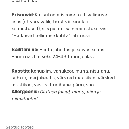
üleandmist.
​Erisoovid:
Kui sul on erisoove tordi välimuse
osas (nt värvivalik, tekst või kindlad
kaunistused), siis palun lisa need ostukorvis
“Märkused tellimuse kohta” lahtrisse.
Säilitamine:
Hoida jahedas ja kuivas kohas.
Parim nautimiseks 24-48 tunni jooksul.
Koostis
: Kohupiim, vahukoor, muna, nisujahu,
suhkur, marjakeedis, värsked maasikad, värsked
mustikad, vesi, sidrunihape, pärm, sool.
​Allergeenid:
Gluteen (nisu), muna, piim ja
piimatooted.
Seotud tooted