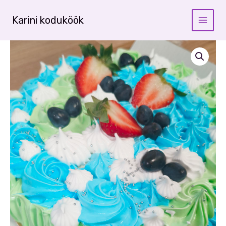
Skip
to
Karini koduköök
content