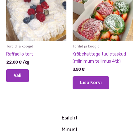
teha
teha
tootelehel.
tootelehel.
Tordid ja koogid
Tordid ja koogid
Raffaello tort
Krõbekattega tuuletaskud
(miinimum tellimus 4tk)
22,00
€
/
kg
3,50
€
Sellel
Vali
tootel
Lisa Korvi
on
mitu
varianti.
Valikuid
saab
Esileht
teha
tootelehel.
Minust