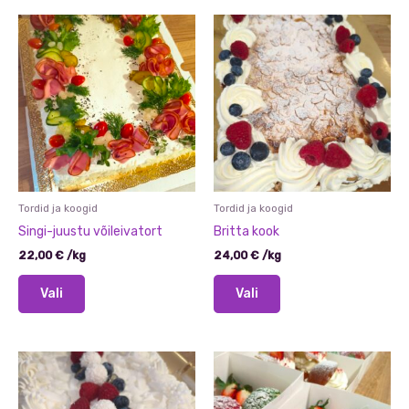
Tordid ja koogid
Tordid ja koogid
Singi-juustu võileivatort
Britta kook
22,00
€
/
kg
24,00
€
/
kg
Sellel
Sellel
Vali
Vali
tootel
tootel
on
on
mitu
mitu
varianti.
varianti.
Valikuid
Valikuid
saab
saab