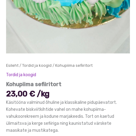
Esileht
/
Tordid ja koogid
/ Kohupiima sefiiritort
Tordid ja koogid
Kohupiima sefiiritort
23,00
€
/
kg
​Käsitööna valminud õhuline ja klassikaline pidupäevatort.
Kohevate biskviitkihtide vahel on mahe kohupiima-
vahukoorekreem ja kodune marjakeedis. Tort on kaetud
ülimaitsva ja kerge sefiiriga ning kaunistatud värskete
maasikate ja mustikatega.