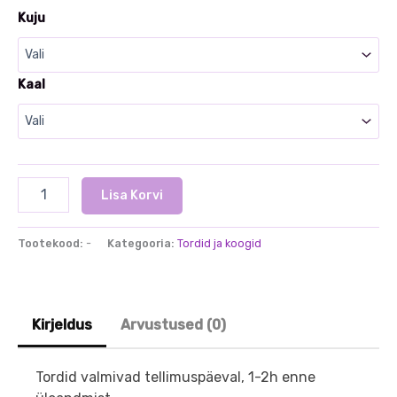
Kuju
Kaal
Kohupiima
Lisa Korvi
sefiiritort
kogus
Tootekood:
-
Kategooria:
Tordid ja koogid
Kirjeldus
Arvustused (0)
​Tordid valmivad tellimuspäeval, 1-2h enne