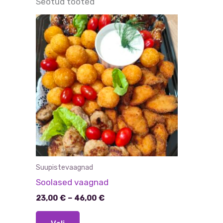
Seotud tooted
Suupistevaagnad
Soolased vaagnad
Hinnavahemik:
23,00
€
–
46,00
€
23,00 €
Sellel
kuni