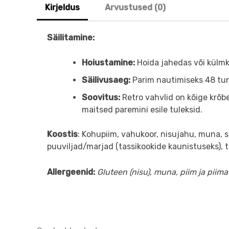
Kirjeldus
Arvustused (0)
Säilitamine:
Hoiustamine:
Hoida jahedas või külmk
Säilivusaeg:
Parim nautimiseks 48 tun
Soovitus:
Retro vahvlid on kõige krõb
maitsed paremini esile tuleksid.
Koostis
: Kohupiim, vahukoor, nisujahu, muna, su
puuviljad/marjad (tassikookide kaunistuseks), to
​Allergeenid:
Gluteen (nisu), muna, piim ja piimat