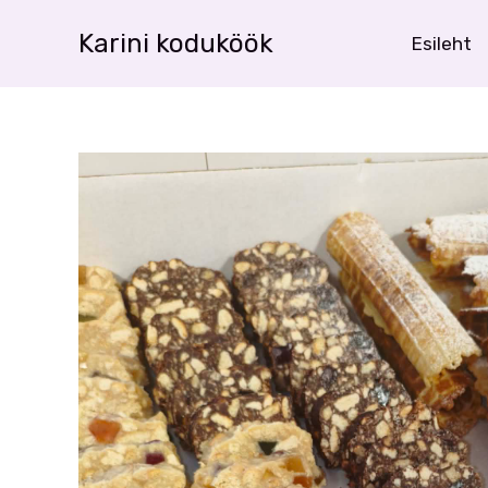
Skip
Karini koduköök
Esileht
to
content