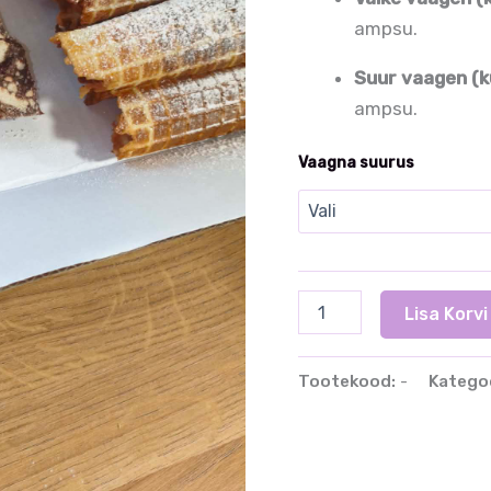
ampsu.
Suur vaagen (ku
ampsu.
Vaagna suurus
Magusad
Lisa Korvi
vaagnad
kogus
Tootekood:
-
Katego