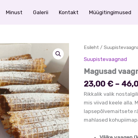
Minust
Galerii
Kontakt
Müügitingimused
Esileht
/
Suupistevaagn
Suupistevaagnad
Magusad vaag
23,00
€
–
46,
Rikkalik valik nostalg
mis viivad keele alla
lapsepõlvemaitsete r
mahlased kohupiimapall
Väike vaagen (k