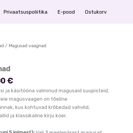
Privaatsuspoliitika
E-pood
Ostukorv
ad
/ Magusad vaagnad
nad
Hinnavahemik:
00
€
23,00 €
ilisi ja käsitööna valminud magusaid suupisteid,
kuni
. Meie magusvaagen on tõeline
46,00 €
ännak, kus kohtuvad krõbedad vahvlid,
id ja klassikaline kirju koer.
uni 5 inimest):
Vali 3 meelepärast magusat