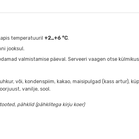
apis temperatuuril
+2…+6 °C
.
ni jooksul.
edamad valmistamise päeval. Serveeri vaagen otse külmikust 
hkur, või, kondenspiim, kakao, maisipulgad (kass artur), küps
orjuust, vanilje, sool.
ooted, pähklid (pähklitega kirju koer)