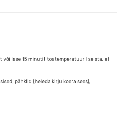
või lase 15 minutit toatemperatuuril seista, et
ised, pähklid (heleda kirju koera sees),