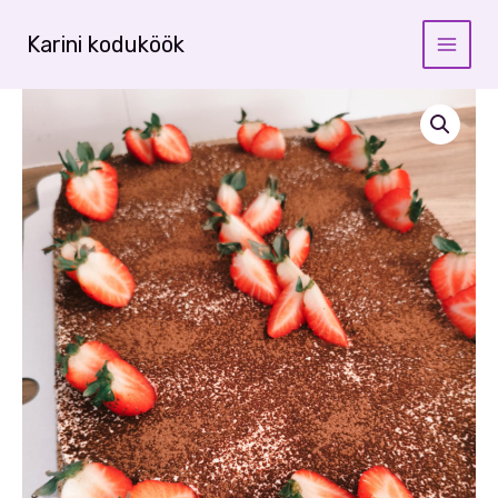
Skip
to
Karini koduköök
content