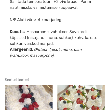
Säilitada temperatuuril +2…+6 kraadi. Parim
nautimiseks valmistamise kuupäeval.
NB! Alati värskete marjadega!
Koostis
: Mascarpone, vahukoor, Savoiardi
küpsised (nisujahu, muna, suhkur), kohv, kakao,
suhkur, värsked marjad.
​Allergeenid:
Gluteen (nisu), muna, piim
(vahukoor, mascarpone).
Seotud tooted