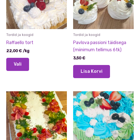
Tordid ja koogid
Tordid ja koogid
Raffaello tort
Pavlova passioni täidisega
(miinimum tellimus 6tk)
22,00
€
/
kg
3,50
€
Sellel
Vali
tootel
Lisa Korvi
on
mitu
varianti.
Valikuid
saab
teha
tootelehel.