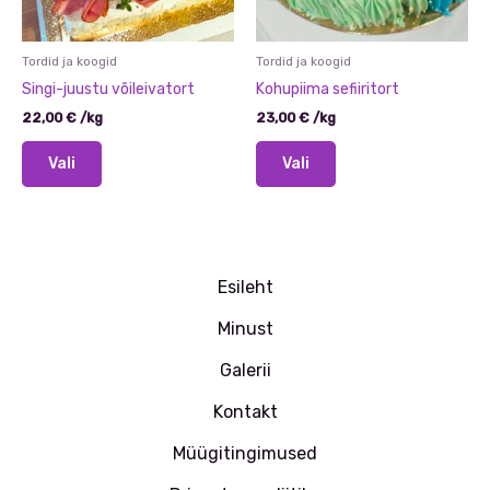
Tordid ja koogid
Tordid ja koogid
Singi-juustu võileivatort
Kohupiima sefiiritort
22,00
€
/
kg
23,00
€
/
kg
Sellel
Sellel
Vali
Vali
tootel
tootel
on
on
mitu
mitu
varianti.
varianti.
Valikuid
Valikuid
Esileht
saab
saab
teha
teha
Minust
tootelehel.
tootelehel.
Galerii
Kontakt
Müügitingimused