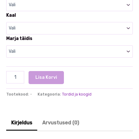
Kaal
Marja täidis
Tiramisu
Lisa Korvi
kogus
Tootekood:
-
Kategooria:
Tordid ja koogid
Kirjeldus
Arvustused (0)